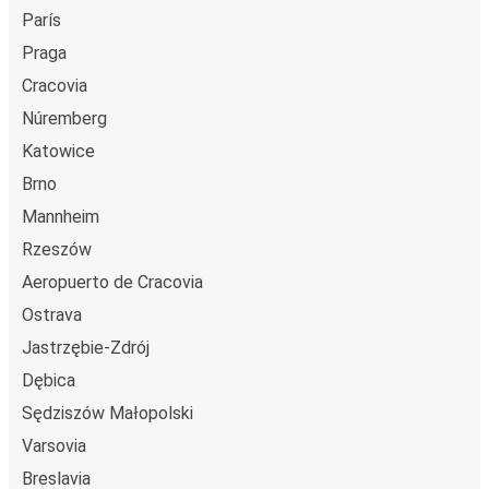
París
Praga
Cracovia
Núremberg
Katowice
Brno
Mannheim
Rzeszów
Aeropuerto de Cracovia
Ostrava
Jastrzębie-Zdrój
Dębica
Sędziszów Małopolski
Varsovia
Breslavia