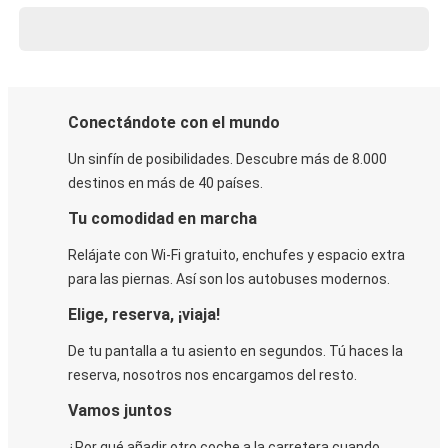
Conectándote con el mundo
Un sinfín de posibilidades. Descubre más de 8.000
destinos en más de 40 países.
Tu comodidad en marcha
Relájate con Wi-Fi gratuito, enchufes y espacio extra
para las piernas. Así son los autobuses modernos.
Elige, reserva, ¡viaja!
De tu pantalla a tu asiento en segundos. Tú haces la
reserva, nosotros nos encargamos del resto.
Vamos juntos
¿Por qué añadir otro coche a la carretera cuando