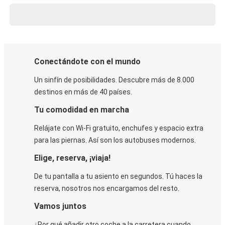
Conectándote con el mundo
Un sinfín de posibilidades. Descubre más de 8.000
destinos en más de 40 países.
Tu comodidad en marcha
Relájate con Wi-Fi gratuito, enchufes y espacio extra
para las piernas. Así son los autobuses modernos.
Elige, reserva, ¡viaja!
De tu pantalla a tu asiento en segundos. Tú haces la
reserva, nosotros nos encargamos del resto.
Vamos juntos
¿Por qué añadir otro coche a la carretera cuando