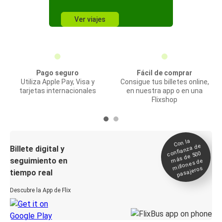
Ver viajes
Pago seguro
Fácil de comprar
Utiliza Apple Pay, Visa y
Consigue tus billetes online,
tarjetas internacionales
en nuestra app o en una
Flixshop
Con la
confianza de
Billete digital y
más de 500
seguimiento en
millones de
pasajeros
tiempo real
Descubre la App de Flix