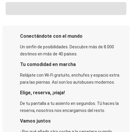
Conectándote con el mundo
Un sinfín de posibilidades. Descubre más de 8.000
destinos en más de 40 países.
Tu comodidad en marcha
Relájate con Wi-Fi gratuito, enchufes y espacio extra
para las piernas. Así son los autobuses modernos.
Elige, reserva, ¡viaja!
De tu pantalla a tu asiento en segundos. Tú haces la
reserva, nosotros nos encargamos del resto.
Vamos juntos
¿Por qué añadir otro coche a la carretera cuando