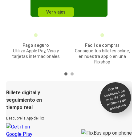
Ver viajes
Pago seguro
Fácil de comprar
Utiliza Apple Pay, Visa y
Consigue tus billetes online,
tarjetas internacionales
en nuestra app o en una
Flixshop
Con la
confianza de
Billete digital y
más de 500
seguimiento en
millones de
pasajeros
tiempo real
Descubre la App de Flix