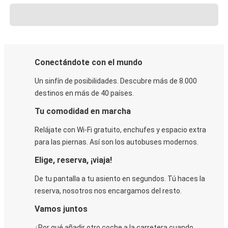
Conectándote con el mundo
Un sinfín de posibilidades. Descubre más de 8.000
destinos en más de 40 países.
Tu comodidad en marcha
Relájate con Wi-Fi gratuito, enchufes y espacio extra
para las piernas. Así son los autobuses modernos.
Elige, reserva, ¡viaja!
De tu pantalla a tu asiento en segundos. Tú haces la
reserva, nosotros nos encargamos del resto.
Vamos juntos
¿Por qué añadir otro coche a la carretera cuando