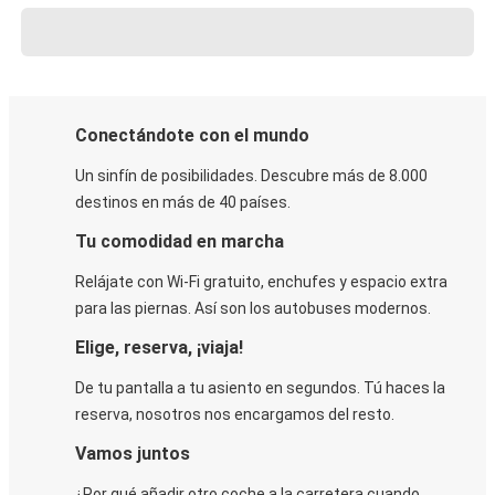
Conectándote con el mundo
Un sinfín de posibilidades. Descubre más de 8.000
destinos en más de 40 países.
Tu comodidad en marcha
Relájate con Wi-Fi gratuito, enchufes y espacio extra
para las piernas. Así son los autobuses modernos.
Elige, reserva, ¡viaja!
De tu pantalla a tu asiento en segundos. Tú haces la
reserva, nosotros nos encargamos del resto.
Vamos juntos
¿Por qué añadir otro coche a la carretera cuando