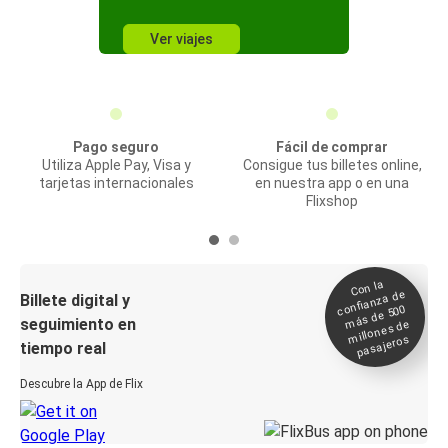
Ver viajes
Pago seguro
Fácil de comprar
Utiliza Apple Pay, Visa y
Consigue tus billetes online,
tarjetas internacionales
en nuestra app o en una
Flixshop
Con la
confianza de
Billete digital y
más de 500
seguimiento en
millones de
pasajeros
tiempo real
Descubre la App de Flix