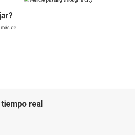
jar?
n más de
n tiempo real