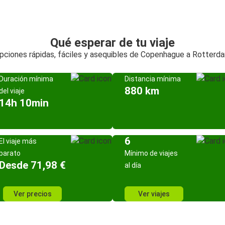
Qué esperar de tu viaje
pciones rápidas, fáciles y asequibles de Copenhague a Rotterd
Duración mínima
Distancia mínima
880 km
del viaje
14h 10min
6
El viaje más
barato
Mínimo de viajes
Desde 71,98 €
al día
Ver precios
Ver viajes