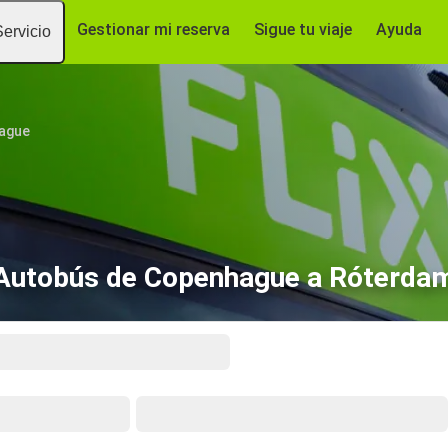
Gestionar mi reserva
Sigue tu viaje
Ayuda
Servicio
ague
Autobús de Copenhague a Róterda