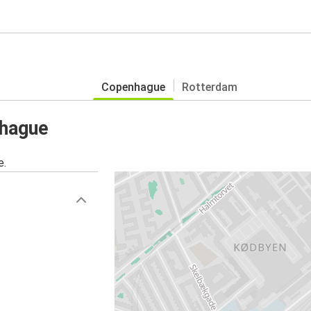
Copenhague
Rotterdam
nhague
e.