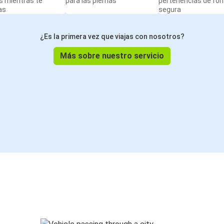
s mientras te
para las piernas
pertenencias de fo
as
segura
¿Es la primera vez que viajas con nosotros?
Más sobre nuestro servicio