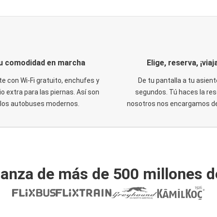
u comodidad en marcha
Elige, reserva, ¡viaja
te con Wi-Fi gratuito, enchufes y
De tu pantalla a tu asient
o extra para las piernas. Así son
segundos. Tú haces la res
los autobuses modernos.
nosotros nos encargamos del
ianza de más de 500 millones d