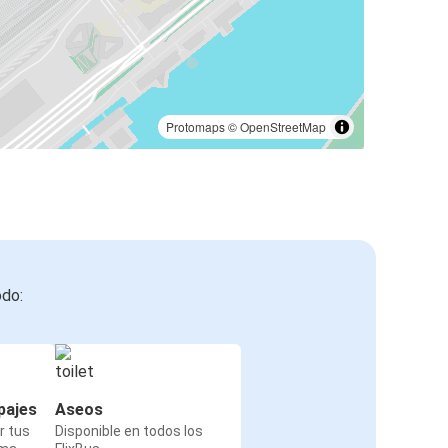
Protomaps
©
OpenStreetMap
odo:
pajes
Aseos
r tus
Disponible en todos los