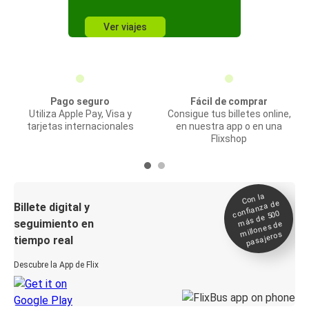
Ver viajes
Pago seguro
Fácil de comprar
Utiliza Apple Pay, Visa y
Consigue tus billetes online,
tarjetas internacionales
en nuestra app o en una
Flixshop
Con la
confianza de
Billete digital y
más de 500
seguimiento en
millones de
pasajeros
tiempo real
Descubre la App de Flix