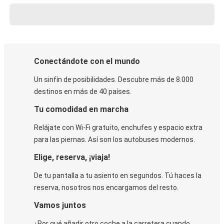
Conectándote con el mundo
Un sinfín de posibilidades. Descubre más de 8.000
destinos en más de 40 países.
Tu comodidad en marcha
Relájate con Wi-Fi gratuito, enchufes y espacio extra
para las piernas. Así son los autobuses modernos.
Elige, reserva, ¡viaja!
De tu pantalla a tu asiento en segundos. Tú haces la
reserva, nosotros nos encargamos del resto.
Vamos juntos
¿Por qué añadir otro coche a la carretera cuando