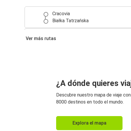
Cracovia
Białka Tatrzańska
Zakopane
Ver más rutas
Białka Tatrzańska
Białka Tatrzańska
Aeropuerto de Cracovia
¿A dónde quieres via
Descubre nuestro mapa de viaje co
8000 destinos en todo el mundo.
Explora el mapa