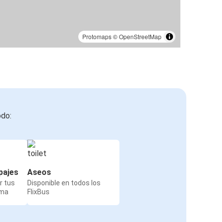
Protomaps
©
OpenStreetMap
odo:
pajes
Aseos
r tus
Disponible en todos los
rma
FlixBus