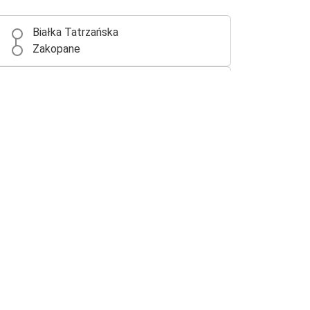
Białka Tatrzańska
Zakopane
Białka Tatrzańska
Kielce