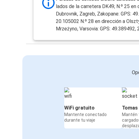
lados de la carretera DK49; N.º 25 en 
Dubrovnik, Zagreb, Zakopane: GPS: 49
20.105002 N.º 28 en dirección a Olszt
Mrzeżyno, Varsovia: GPS: 49.389492,
Opc
WiFi gratuito
Tomas 
Mantente conectado
Mantén t
durante tu viaje
cargado
desplaz