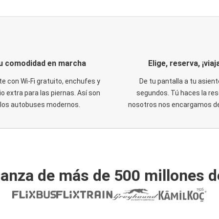
u comodidad en marcha
Elige, reserva, ¡viaja
te con Wi-Fi gratuito, enchufes y
De tu pantalla a tu asient
o extra para las piernas. Así son
segundos. Tú haces la res
los autobuses modernos.
nosotros nos encargamos del
ianza de más de 500 millones d