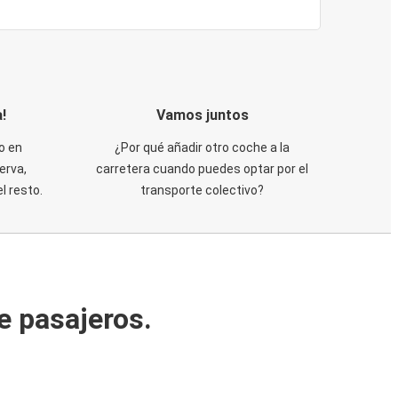
!
Vamos juntos
o en
¿Por qué añadir otro coche a la
erva,
carretera cuando puedes optar por el
 resto.
transporte colectivo?
e pasajeros.