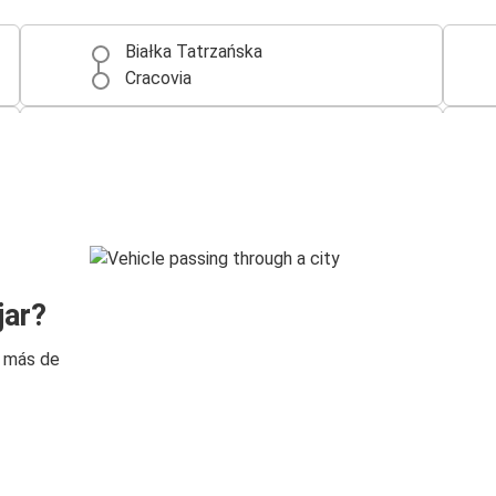
Białka Tatrzańska
Cracovia
Kielce
Białka Tatrzańska
Aeropuerto de Cracovia
Białka Tatrzańska
jar?
n más de