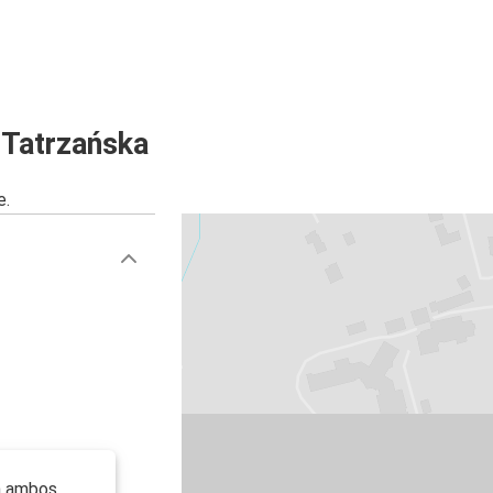
 Tatrzańska
e.
a ambos