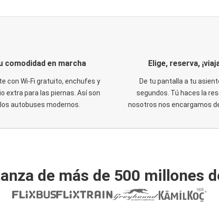
u comodidad en marcha
Elige, reserva, ¡viaja
te con Wi-Fi gratuito, enchufes y
De tu pantalla a tu asient
o extra para las piernas. Así son
segundos. Tú haces la res
los autobuses modernos.
nosotros nos encargamos del
ianza de más de 500 millones d