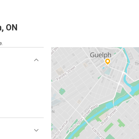
h, ON
e.