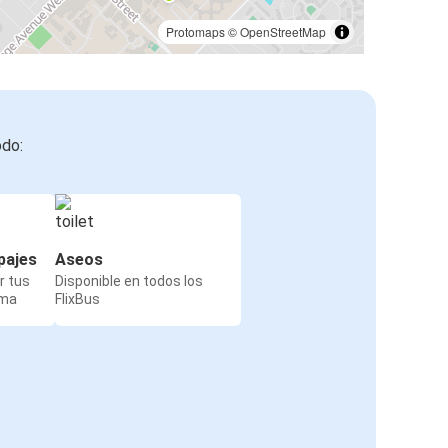
Protomaps
©
OpenStreetMap
odo:
pajes
Aseos
r tus
Disponible en todos los
rma
FlixBus