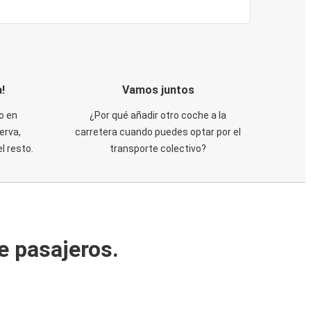
!
Vamos juntos
o en
¿Por qué añadir otro coche a la
erva,
carretera cuando puedes optar por el
 resto.
transporte colectivo?
e pasajeros.