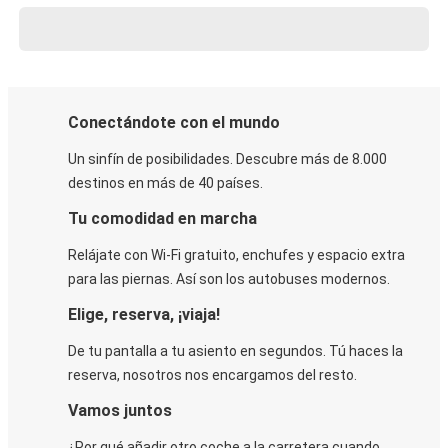
Conectándote con el mundo
Un sinfín de posibilidades. Descubre más de 8.000
destinos en más de 40 países.
Tu comodidad en marcha
Relájate con Wi-Fi gratuito, enchufes y espacio extra
para las piernas. Así son los autobuses modernos.
Elige, reserva, ¡viaja!
De tu pantalla a tu asiento en segundos. Tú haces la
reserva, nosotros nos encargamos del resto.
Vamos juntos
¿Por qué añadir otro coche a la carretera cuando