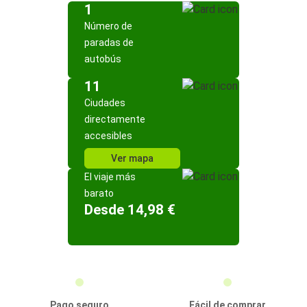
1
Número de
paradas de
autobús
11
Ciudades
directamente
accesibles
Ver mapa
El viaje más
barato
Desde 14,98 €
Pago seguro
Fácil de comprar