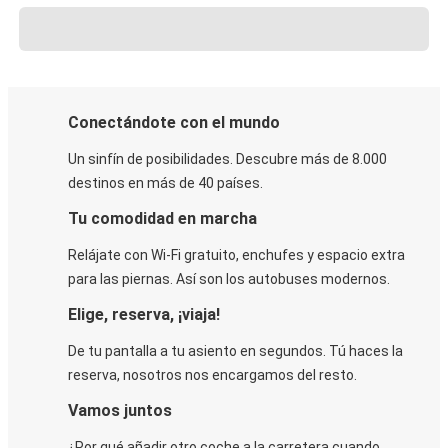
Conectándote con el mundo
Un sinfín de posibilidades. Descubre más de 8.000
destinos en más de 40 países.
Tu comodidad en marcha
Relájate con Wi-Fi gratuito, enchufes y espacio extra
para las piernas. Así son los autobuses modernos.
Elige, reserva, ¡viaja!
De tu pantalla a tu asiento en segundos. Tú haces la
reserva, nosotros nos encargamos del resto.
Vamos juntos
¿Por qué añadir otro coche a la carretera cuando