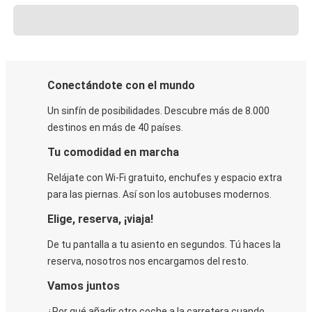
Conectándote con el mundo
Un sinfín de posibilidades. Descubre más de 8.000
destinos en más de 40 países.
Tu comodidad en marcha
Relájate con Wi-Fi gratuito, enchufes y espacio extra
para las piernas. Así son los autobuses modernos.
Elige, reserva, ¡viaja!
De tu pantalla a tu asiento en segundos. Tú haces la
reserva, nosotros nos encargamos del resto.
Vamos juntos
¿Por qué añadir otro coche a la carretera cuando